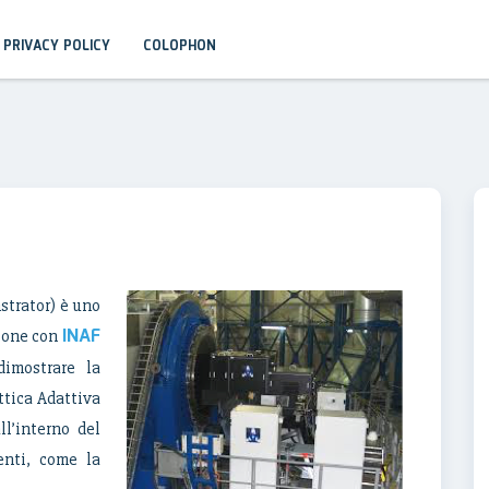
PRIVACY POLICY
COLOPHON
trator) è uno
INAF
zione con
imostrare la
Ottica Adattiva
ll’interno del
enti, come la