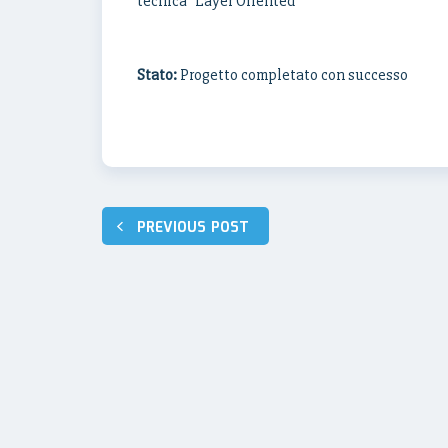
tecnica “Layer Oriented”
Stato:
Progetto completato con successo
Navigazione
PREVIOUS POST
articoli