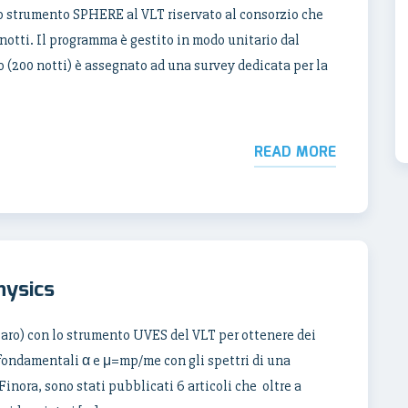
 strumento SPHERE al VLT riservato al consorzio che
 notti. Il programma è gestito in modo unitario dal
(200 notti) è assegnato ad una survey dedicata per la
READ MORE
hysics
olaro) con lo strumento UVES del VLT per ottenere dei
i fondamentali α e μ=mp/me con gli spettri di una
inora, sono stati pubblicati 6 articoli che oltre a