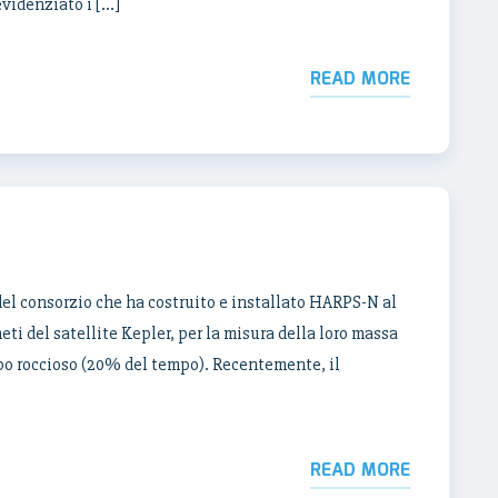
videnziato i […]
READ MORE
l consorzio che ha costruito e installato HARPS-N al
ti del satellite Kepler, per la misura della loro massa
tipo roccioso (20% del tempo). Recentemente, il
READ MORE