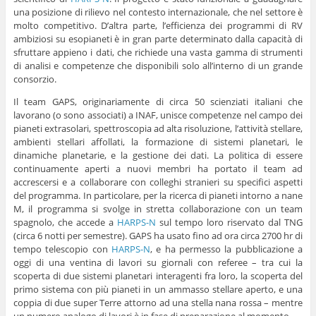
una posizione di rilievo nel contesto internazionale, che nel settore è
molto competitivo. D’altra parte, l’efficienza dei programmi di RV
ambiziosi su esopianeti è in gran parte determinato dalla capacità di
sfruttare appieno i dati, che richiede una vasta gamma di strumenti
di analisi e competenze che disponibili solo all’interno di un grande
consorzio.
Il team GAPS, originariamente di circa 50 scienziati italiani che
lavorano (o sono associati) a INAF, unisce competenze nel campo dei
pianeti extrasolari, spettroscopia ad alta risoluzione, l’attività stellare,
ambienti stellari affollati, la formazione di sistemi planetari, le
dinamiche planetarie, e la gestione dei dati. La politica di essere
continuamente aperti a nuovi membri ha portato il team ad
accrescersi e a collaborare con colleghi stranieri su specifici aspetti
del programma. In particolare, per la ricerca di pianeti intorno a nane
M, il programma si svolge in stretta collaborazione con un team
spagnolo, che accede a
HARPS-N
sul tempo loro riservato dal TNG
(circa 6 notti per semestre). GAPS ha usato fino ad ora circa 2700 hr di
tempo telescopio con
HARPS-N
, e ha permesso la pubblicazione a
oggi di una ventina di lavori su giornali con referee – tra cui la
scoperta di due sistemi planetari interagenti fra loro, la scoperta del
primo sistema con più pianeti in un ammasso stellare aperto, e una
coppia di due super Terre attorno ad una stella nana rossa – mentre