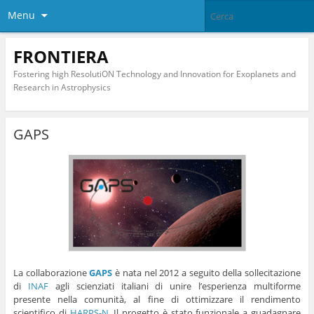
Menu
FRONTIERA
Fostering high ResolutiON Technology and Innovation for Exoplanets and
Research in Astrophysics
GAPS
La collaborazione
GAPS
è nata nel 2012 a seguito della sollecitazione
di
INAF
agli scienziati italiani di unire l’esperienza multiforme
presente nella comunità, al fine di ottimizzare il rendimento
scientifico di
HARPS-N
. Il progetto è stato funzionale a guadagnare